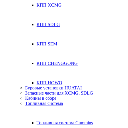
КПП XCMG
КПП SDLG
КПП SEM
КПП CHENGGONG
КПП HOWO
Буровые установки HUATAI
Запасные части для XCMG, SDLG
Кабины в сборе
Топливная система
Топливная система Cummins