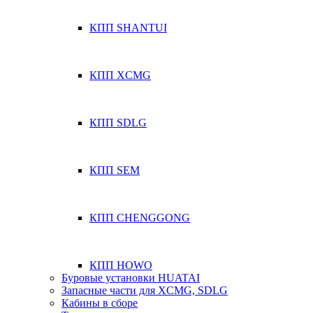
КПП SHANTUI
КПП XCMG
КПП SDLG
КПП SEM
КПП CHENGGONG
КПП HOWO
Буровые установки HUATAI
Запасные части для XCMG, SDLG
Кабины в сборе