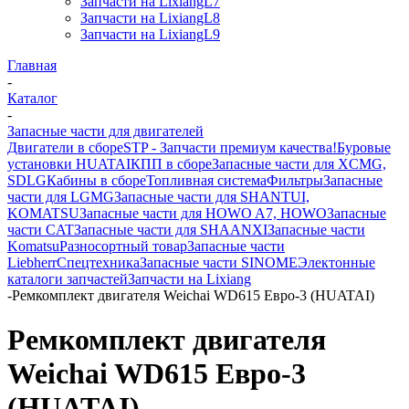
Запчасти на LixiangL7
Запчасти на LixiangL8
Запчасти на LixiangL9
Главная
-
Каталог
-
Запасные части для двигателей
Двигатели в сборе
STP - Запчасти премиум качества!
Буровые
установки HUATAI
КПП в сборе
Запасные части для XCMG,
SDLG
Кабины в сборе
Топливная система
Фильтры
Запасные
части для LGMG
Запасные части для SHANTUI,
KOMATSU
Запасные части для HOWO A7, HOWO
Запасные
части CAT
Запасные части для SHAANXI
Запасные части
Komatsu
Разносортный товар
Запасные части
Liebherr
Спецтехника
Запасные части SINOME
Электонные
каталоги запчастей
Запчасти на Lixiang
-
Ремкомплект двигателя Weichai WD615 Евро-3 (HUATAI)
Ремкомплект двигателя
Weichai WD615 Евро-3
(HUATAI)