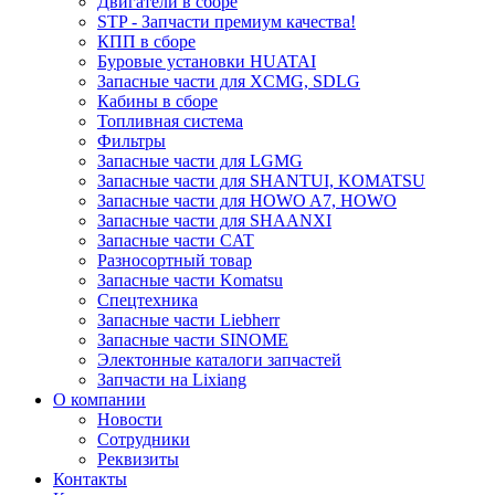
Двигатели в сборе
STP - Запчасти премиум качества!
КПП в сборе
Буровые установки HUATAI
Запасные части для XCMG, SDLG
Кабины в сборе
Топливная система
Фильтры
Запасные части для LGMG
Запасные части для SHANTUI, KOMATSU
Запасные части для HOWO A7, HOWO
Запасные части для SHAANXI
Запасные части CAT
Разносортный товар
Запасные части Komatsu
Спецтехника
Запасные части Liebherr
Запасные части SINOME
Электонные каталоги запчастей
Запчасти на Lixiang
О компании
Новости
Сотрудники
Реквизиты
Контакты