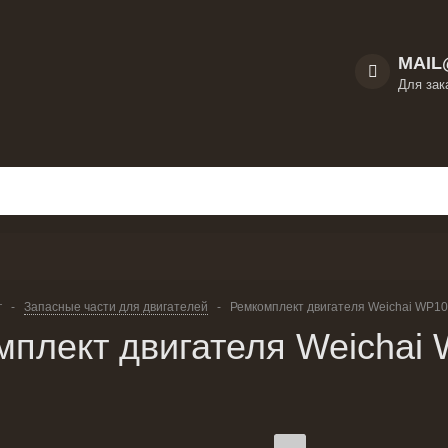
MAIL
Для зак
г
-
Запасные части для двигателей
-
Ремкомплект двигателя Weichai WP10
мплект двигателя Weichai