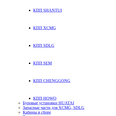
КПП SHANTUI
КПП XCMG
КПП SDLG
КПП SEM
КПП CHENGGONG
КПП HOWO
Буровые установки HUATAI
Запасные части для XCMG, SDLG
Кабины в сборе