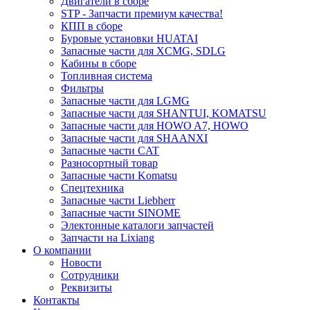
Двигатели в сборе
STP - Запчасти премиум качества!
КПП в сборе
Буровые установки HUATAI
Запасные части для XCMG, SDLG
Кабины в сборе
Топливная система
Фильтры
Запасные части для LGMG
Запасные части для SHANTUI, KOMATSU
Запасные части для HOWO A7, HOWO
Запасные части для SHAANXI
Запасные части CAT
Разносортный товар
Запасные части Komatsu
Спецтехника
Запасные части Liebherr
Запасные части SINOME
Электонные каталоги запчастей
Запчасти на Lixiang
О компании
Новости
Сотрудники
Реквизиты
Контакты