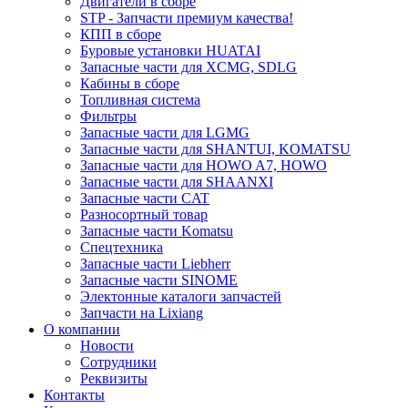
Двигатели в сборе
STP - Запчасти премиум качества!
КПП в сборе
Буровые установки HUATAI
Запасные части для XCMG, SDLG
Кабины в сборе
Топливная система
Фильтры
Запасные части для LGMG
Запасные части для SHANTUI, KOMATSU
Запасные части для HOWO A7, HOWO
Запасные части для SHAANXI
Запасные части CAT
Разносортный товар
Запасные части Komatsu
Спецтехника
Запасные части Liebherr
Запасные части SINOME
Электонные каталоги запчастей
Запчасти на Lixiang
О компании
Новости
Сотрудники
Реквизиты
Контакты