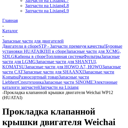
Запчасти на LixiangL7
Запчасти на LixiangL8
Запчасти на LixiangL9
Главная
-
Каталог
-
Запасные части для двигателей
Двигатели в сборе
STP - Запчасти премиум качества!
Буровые
установки HUATAI
КПП в сборе
Запасные части для XCMG,
SDLG
Кабины в сборе
Топливная система
Фильтры
Запасные
части для LGMG
Запасные части для SHANTUI,
KOMATSU
Запасные части для HOWO A7, HOWO
Запасные
части CAT
Запасные части для SHAANXI
Запасные части
Komatsu
Разносортный товар
Запасные части
Liebherr
Спецтехника
Запасные части SINOME
Электонные
каталоги запчастей
Запчасти на Lixiang
-
Прокладка клапанной крышки двигателя Weichai WP12
(HUATAI)
Прокладка клапанной
крышки двигателя Weichai