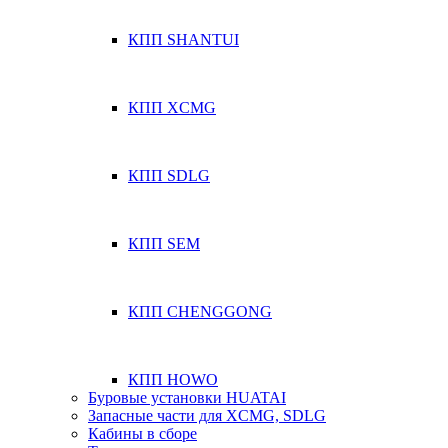
КПП SHANTUI
КПП XCMG
КПП SDLG
КПП SEM
КПП CHENGGONG
КПП HOWO
Буровые установки HUATAI
Запасные части для XCMG, SDLG
Кабины в сборе