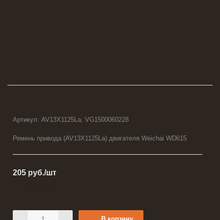
Артикул:
AV13X1125La, VG1500060228
Ремень привода (AV13X1125La) двигателя Weichai WD615
205
руб.
/шт
Достаточно
В корзину