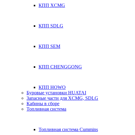
КПП XCMG
КПП SDLG
КПП SEM
КПП CHENGGONG
КПП HOWO
Буровые установки HUATAI
Запасные части для XCMG, SDLG
Кабины в сборе
Топливная система
Топливная система Cummins