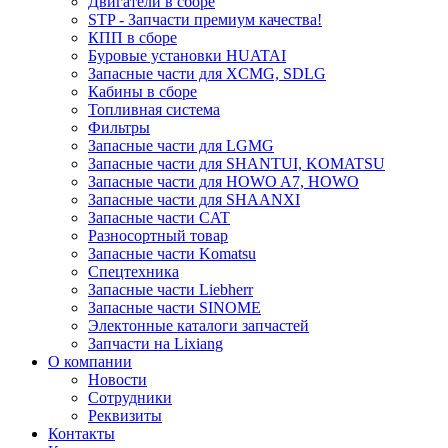
Двигатели в сборе
STP - Запчасти премиум качества!
КПП в сборе
Буровые установки HUATAI
Запасные части для XCMG, SDLG
Кабины в сборе
Топливная система
Фильтры
Запасные части для LGMG
Запасные части для SHANTUI, KOMATSU
Запасные части для HOWO A7, HOWO
Запасные части для SHAANXI
Запасные части CAT
Разносортный товар
Запасные части Komatsu
Спецтехника
Запасные части Liebherr
Запасные части SINOME
Электонные каталоги запчастей
Запчасти на Lixiang
О компании
Новости
Сотрудники
Реквизиты
Контакты