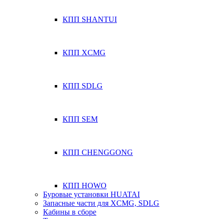
КПП SHANTUI
КПП XCMG
КПП SDLG
КПП SEM
КПП CHENGGONG
КПП HOWO
Буровые установки HUATAI
Запасные части для XCMG, SDLG
Кабины в сборе