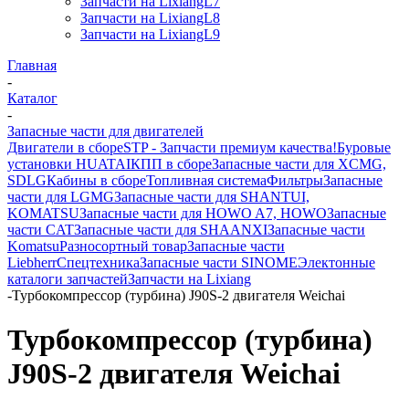
Запчасти на LixiangL7
Запчасти на LixiangL8
Запчасти на LixiangL9
Главная
-
Каталог
-
Запасные части для двигателей
Двигатели в сборе
STP - Запчасти премиум качества!
Буровые
установки HUATAI
КПП в сборе
Запасные части для XCMG,
SDLG
Кабины в сборе
Топливная система
Фильтры
Запасные
части для LGMG
Запасные части для SHANTUI,
KOMATSU
Запасные части для HOWO A7, HOWO
Запасные
части CAT
Запасные части для SHAANXI
Запасные части
Komatsu
Разносортный товар
Запасные части
Liebherr
Спецтехника
Запасные части SINOME
Электонные
каталоги запчастей
Запчасти на Lixiang
-
Турбокомпрессор (турбина) J90S-2 двигателя Weichai
Турбокомпрессор (турбина)
J90S-2 двигателя Weichai