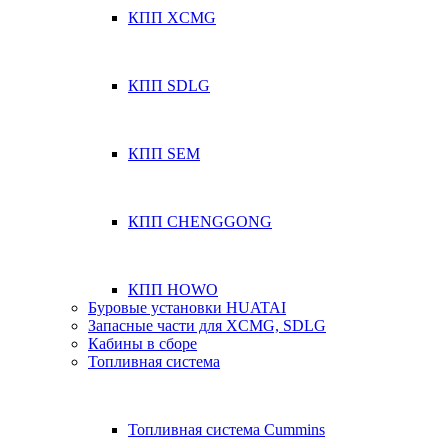
КПП XCMG
КПП SDLG
КПП SEM
КПП CHENGGONG
КПП HOWO
Буровые установки HUATAI
Запасные части для XCMG, SDLG
Кабины в сборе
Топливная система
Топливная система Cummins