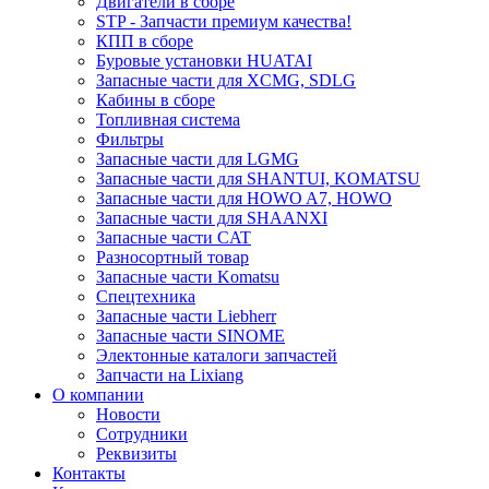
Двигатели в сборе
STP - Запчасти премиум качества!
КПП в сборе
Буровые установки HUATAI
Запасные части для XCMG, SDLG
Кабины в сборе
Топливная система
Фильтры
Запасные части для LGMG
Запасные части для SHANTUI, KOMATSU
Запасные части для HOWO A7, HOWO
Запасные части для SHAANXI
Запасные части CAT
Разносортный товар
Запасные части Komatsu
Спецтехника
Запасные части Liebherr
Запасные части SINOME
Электонные каталоги запчастей
Запчасти на Lixiang
О компании
Новости
Сотрудники
Реквизиты
Контакты