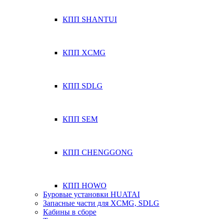
КПП SHANTUI
КПП XCMG
КПП SDLG
КПП SEM
КПП CHENGGONG
КПП HOWO
Буровые установки HUATAI
Запасные части для XCMG, SDLG
Кабины в сборе