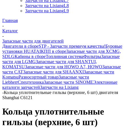
Запчасти на LixiangL7
Запчасти на LixiangL8
Запчасти на LixiangL9
Главная
-
Каталог
-
Запасные части для двигателей
Двигатели в сборе
STP - Запчасти премиум качества!
Буровые
установки HUATAI
КПП в сборе
Запасные части для XCMG,
SDLG
Кабины в сборе
Топливная система
Фильтры
Запасные
части для LGMG
Запасные части для SHANTUI,
KOMATSU
Запасные части для HOWO A7, HOWO
Запасные
части CAT
Запасные части для SHAANXI
Запасные части
Komatsu
Разносортный товар
Запасные части
Liebherr
Спецтехника
Запасные части SINOME
Электонные
каталоги запчастей
Запчасти на Lixiang
-
Кольца уплотнительные гильзы (верхние, 6 шт) двигателя
Shanghai C6121
Кольца уплотнительные
гильзы (верхние, 6 шт)