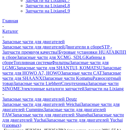
Запчасти на LixiangL7
Запчасти на LixiangL8
Запчасти на LixiangL9
Главная
-
Каталог
-
Запасные части для двигателей
Запасные части для двигателей
Двигатели в сборе
STP -
Запчасти премиум качества!
Буровые установки HUATAI
КПП
в сборе
Запасные части для XCMG, SDLG
Кабины в
сборе
Топливная система
Фильтры
Запасные части для
LGMG
Запасные части для SHANTUI, KOMATSU
Запасные
части для HOWO A7, HOWO
Запасные части CAT
Запасные
части для SHAANXI
Запасные части Komatsu
Разносортный
товар
Запасные части Liebherr
Спецтехника
Запасные части
SINOME
Электонные каталоги запчастей
Запчасти на Lixiang
-
Запасные части для двигателей Deutz
Запасные части для двигателей Weichai
Запасные части для
двигателей Cummins
Запасные части для двигателей
FAW
Запасные части для двигателей Shanghai
Запасные части
для двигателей Yuchai
Запасные части для двигателей Yuchai
(газовых)