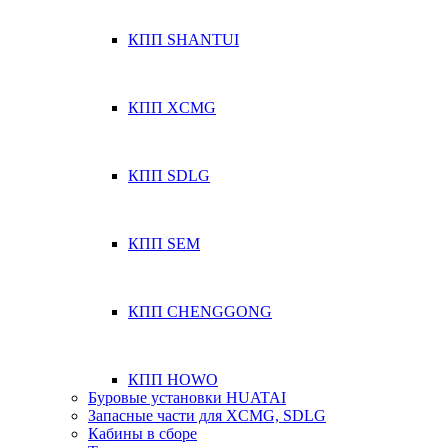
КПП SHANTUI
КПП XCMG
КПП SDLG
КПП SEM
КПП CHENGGONG
КПП HOWO
Буровые установки HUATAI
Запасные части для XCMG, SDLG
Кабины в сборе