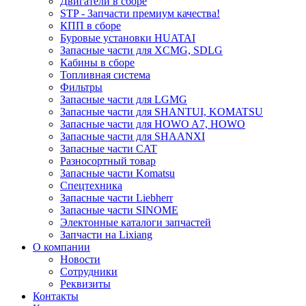
Двигатели в сборе
STP - Запчасти премиум качества!
КПП в сборе
Буровые установки HUATAI
Запасные части для XCMG, SDLG
Кабины в сборе
Топливная система
Фильтры
Запасные части для LGMG
Запасные части для SHANTUI, KOMATSU
Запасные части для HOWO A7, HOWO
Запасные части для SHAANXI
Запасные части CAT
Разносортный товар
Запасные части Komatsu
Спецтехника
Запасные части Liebherr
Запасные части SINOME
Электонные каталоги запчастей
Запчасти на Lixiang
О компании
Новости
Сотрудники
Реквизиты
Контакты