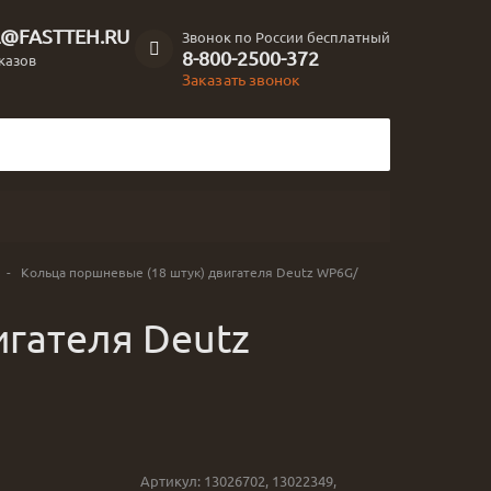
L@FASTTEH.RU
Звонок по России бесплатный
8-800-2500-372
казов
Заказать звонок
-
Кольца поршневые (18 штук) двигателя Deutz WP6G/
игателя Deutz
Артикул:
13026702, 13022349,