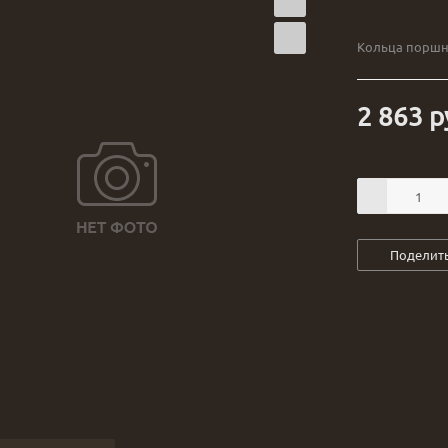
Кольца поршне
2 863
р
Поделит