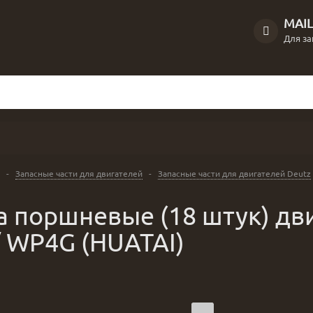
MAI
Для за
-
Запасные части для двигателей
-
Запасные части для двигателей Deutz
а поршневые (18 штук) дв
 WP4G (HUATAI)