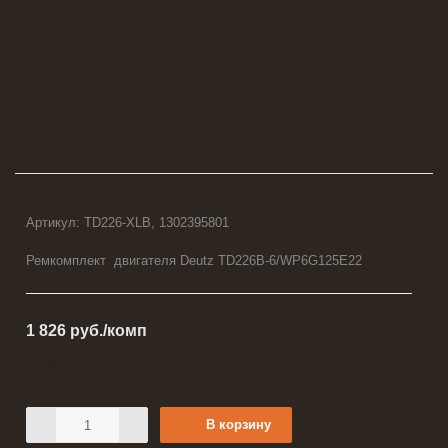
Артикул:
TD226-XLB, 1302395801
Ремкомплект двигателя Deutz TD226B-6/WP6G125E22
1 826
руб.
/комп
Достаточно
В корзину