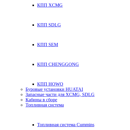
КПП XCMG
КПП SDLG
КПП SEM
КПП CHENGGONG
КПП HOWO
Буровые установки HUATAI
Запасные части для XCMG, SDLG
Кабины в сборе
Топливная система
Топливная система Cummins