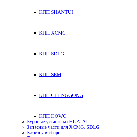
КПП SHANTUI
КПП XCMG
КПП SDLG
КПП SEM
КПП CHENGGONG
КПП HOWO
Буровые установки HUATAI
Запасные части для XCMG, SDLG
Кабины в сборе