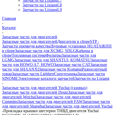
Запчасти на LixiangL7
Запчасти на LixiangL8
Запчасти на LixiangL9
Главная
-
Каталог
-
Запасные части для двигателей
Запасные части для двигателей
Двигатели в сборе
STP -
Запчасти премиум качества!
Буровые установки HUATAI
КПП
в сборе
Запасные части для XCMG, SDLG
Кабины в
сборе
Топливная система
Фильтры
Запасные части для
LGMG
Запасные части для SHANTUI, KOMATSU
Запасные
части для HOWO A7, HOWO
Запасные части CAT
Запасные
части для SHAANXI
Запасные части Komatsu
Разносортный
товар
Запасные части Liebherr
Спецтехника
Запасные части
SINOME
Электонные каталоги запчастей
Запчасти на Lixiang
-
Запасные части для двигателей Yuchai (газовых)
Запасные части для двигателей Deutz
Запасные части для
двигателей Weichai
Запасные части для двигателей
Cummins
Запасные части для двигателей FAW
Запасные части
для двигателей Shanghai
Запасные части для двигателей Yuchai
-
Прокладка крышки шестерни ТНВД двигателя Yuchai