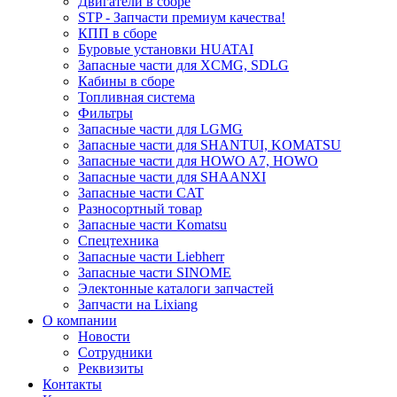
Двигатели в сборе
STP - Запчасти премиум качества!
КПП в сборе
Буровые установки HUATAI
Запасные части для XCMG, SDLG
Кабины в сборе
Топливная система
Фильтры
Запасные части для LGMG
Запасные части для SHANTUI, KOMATSU
Запасные части для HOWO A7, HOWO
Запасные части для SHAANXI
Запасные части CAT
Разносортный товар
Запасные части Komatsu
Спецтехника
Запасные части Liebherr
Запасные части SINOME
Электонные каталоги запчастей
Запчасти на Lixiang
О компании
Новости
Сотрудники
Реквизиты
Контакты