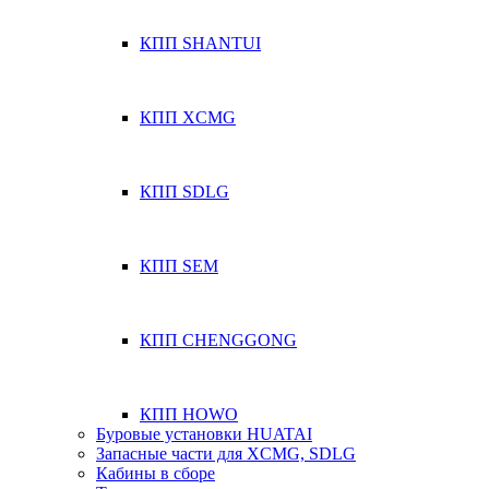
КПП SHANTUI
КПП XCMG
КПП SDLG
КПП SEM
КПП CHENGGONG
КПП HOWO
Буровые установки HUATAI
Запасные части для XCMG, SDLG
Кабины в сборе