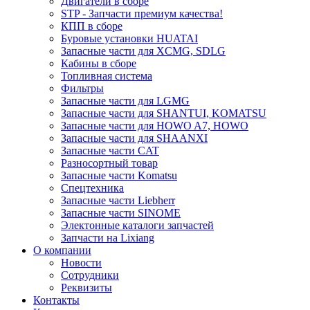
Двигатели в сборе
STP - Запчасти премиум качества!
КПП в сборе
Буровые установки HUATAI
Запасные части для XCMG, SDLG
Кабины в сборе
Топливная система
Фильтры
Запасные части для LGMG
Запасные части для SHANTUI, KOMATSU
Запасные части для HOWO A7, HOWO
Запасные части для SHAANXI
Запасные части CAT
Разносортный товар
Запасные части Komatsu
Спецтехника
Запасные части Liebherr
Запасные части SINOME
Электонные каталоги запчастей
Запчасти на Lixiang
О компании
Новости
Сотрудники
Реквизиты
Контакты