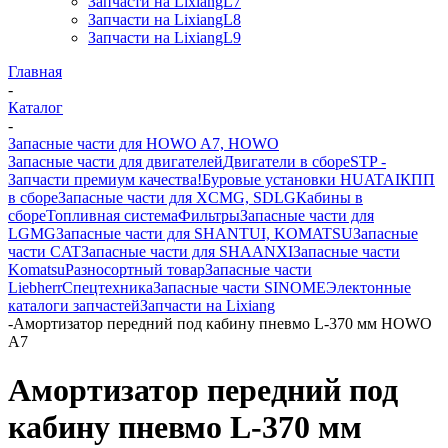
Запчасти на LixiangL7
Запчасти на LixiangL8
Запчасти на LixiangL9
Главная
-
Каталог
-
Запасные части для HOWO A7, HOWO
Запасные части для двигателей
Двигатели в сборе
STP -
Запчасти премиум качества!
Буровые установки HUATAI
КПП
в сборе
Запасные части для XCMG, SDLG
Кабины в
сборе
Топливная система
Фильтры
Запасные части для
LGMG
Запасные части для SHANTUI, KOMATSU
Запасные
части CAT
Запасные части для SHAANXI
Запасные части
Komatsu
Разносортный товар
Запасные части
Liebherr
Спецтехника
Запасные части SINOME
Электонные
каталоги запчастей
Запчасти на Lixiang
-
Амортизатор передний под кабину пневмо L-370 мм HOWO
A7
Амортизатор передний под
кабину пневмо L-370 мм