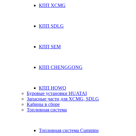
КПП XCMG
КПП SDLG
КПП SEM
КПП CHENGGONG
КПП HOWO
Буровые установки HUATAI
Запасные части для XCMG, SDLG
Кабины в сборе
Топливная система
Топливная система Cummins