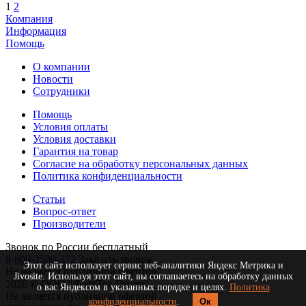
1
2
Компания
Информация
Помощь
О компании
Новости
Сотрудники
Помощь
Условия оплаты
Условия доставки
Гарантия на товар
Согласие на обработку персональных данных
Политика конфиденциальности
Статьи
Вопрос-ответ
Производители
Звонок по России бесплатный
8-800-2500-372
Заказать звонок
Этот сайт использует сервис веб-аналитики Яндекс Метрика и
Не является публичной офертой
Jivosite. Используя этот сайт, вы соглашаетесь на обработку данных
2026 © ООО "ФастТех Групп"
о вас Яндексом в указанных порядке и целях.
Политика
Не является публичной офертой
конфиденциальности
.
Ок