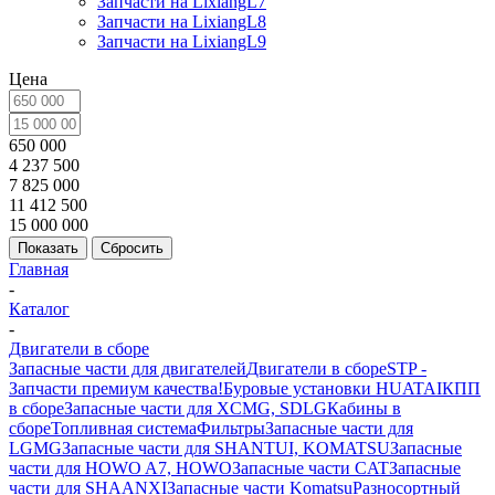
Запчасти на LixiangL7
Запчасти на LixiangL8
Запчасти на LixiangL9
Цена
650 000
4 237 500
7 825 000
11 412 500
15 000 000
Сбросить
Главная
-
Каталог
-
Двигатели в сборе
Запасные части для двигателей
Двигатели в сборе
STP -
Запчасти премиум качества!
Буровые установки HUATAI
КПП
в сборе
Запасные части для XCMG, SDLG
Кабины в
сборе
Топливная система
Фильтры
Запасные части для
LGMG
Запасные части для SHANTUI, KOMATSU
Запасные
части для HOWO A7, HOWO
Запасные части CAT
Запасные
части для SHAANXI
Запасные части Komatsu
Разносортный