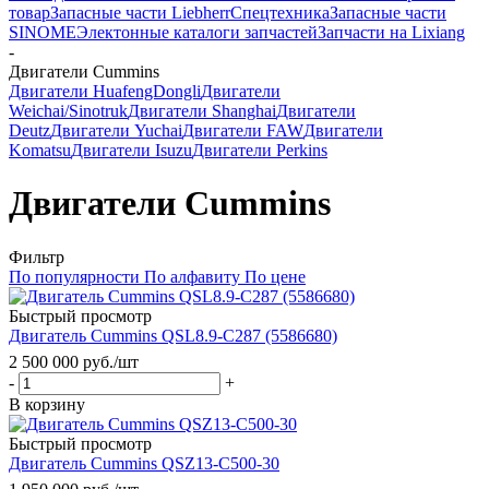
товар
Запасные части Liebherr
Спецтехника
Запасные части
SINOME
Электонные каталоги запчастей
Запчасти на Lixiang
-
Двигатели Cummins
Двигатели HuafengDongli
Двигатели
Weichai/Sinotruk
Двигатели Shanghai
Двигатели
Deutz
Двигатели Yuchai
Двигатели FAW
Двигатели
Komatsu
Двигатели Isuzu
Двигатели Perkins
Двигатели Cummins
Фильтр
По популярности
По алфавиту
По цене
Быстрый просмотр
Двигатель Cummins QSL8.9-C287 (5586680)
2 500 000
руб.
/шт
-
+
В корзину
Быстрый просмотр
Двигатель Cummins QSZ13-С500-30