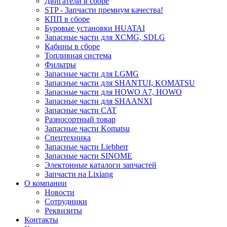
Двигатели в сборе
STP - Запчасти премиум качества!
КПП в сборе
Буровые установки HUATAI
Запасные части для XCMG, SDLG
Кабины в сборе
Топливная система
Фильтры
Запасные части для LGMG
Запасные части для SHANTUI, KOMATSU
Запасные части для HOWO A7, HOWO
Запасные части для SHAANXI
Запасные части CAT
Разносортный товар
Запасные части Komatsu
Спецтехника
Запасные части Liebherr
Запасные части SINOME
Электонные каталоги запчастей
Запчасти на Lixiang
О компании
Новости
Сотрудники
Реквизиты
Контакты