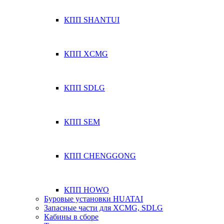
КПП SHANTUI
КПП XCMG
КПП SDLG
КПП SEM
КПП CHENGGONG
КПП HOWO
Буровые установки HUATAI
Запасные части для XCMG, SDLG
Кабины в сборе