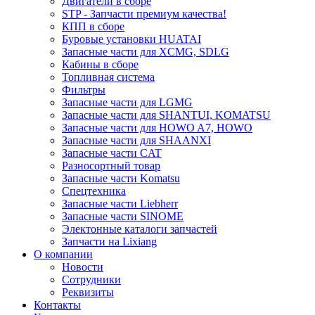
Двигатели в сборе
STP - Запчасти премиум качества!
КПП в сборе
Буровые установки HUATAI
Запасные части для XCMG, SDLG
Кабины в сборе
Топливная система
Фильтры
Запасные части для LGMG
Запасные части для SHANTUI, KOMATSU
Запасные части для HOWO A7, HOWO
Запасные части для SHAANXI
Запасные части CAT
Разносортный товар
Запасные части Komatsu
Спецтехника
Запасные части Liebherr
Запасные части SINOME
Электонные каталоги запчастей
Запчасти на Lixiang
О компании
Новости
Сотрудники
Реквизиты
Контакты