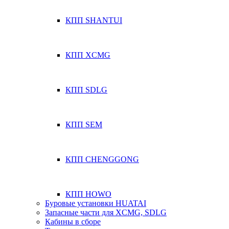
КПП SHANTUI
КПП XCMG
КПП SDLG
КПП SEM
КПП CHENGGONG
КПП HOWO
Буровые установки HUATAI
Запасные части для XCMG, SDLG
Кабины в сборе