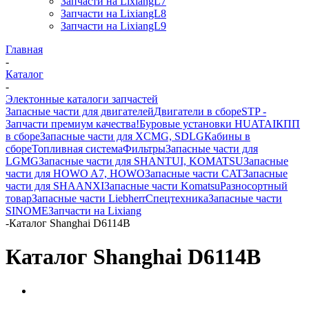
Запчасти на LixiangL7
Запчасти на LixiangL8
Запчасти на LixiangL9
Главная
-
Каталог
-
Электонные каталоги запчастей
Запасные части для двигателей
Двигатели в сборе
STP -
Запчасти премиум качества!
Буровые установки HUATAI
КПП
в сборе
Запасные части для XCMG, SDLG
Кабины в
сборе
Топливная система
Фильтры
Запасные части для
LGMG
Запасные части для SHANTUI, KOMATSU
Запасные
части для HOWO A7, HOWO
Запасные части CAT
Запасные
части для SHAANXI
Запасные части Komatsu
Разносортный
товар
Запасные части Liebherr
Спецтехника
Запасные части
SINOME
Запчасти на Lixiang
-
Каталог Shanghai D6114В
Каталог Shanghai D6114В