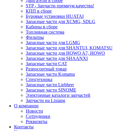
Двигатели в сборе
STP - Запчасти премиум качества!
КПП в сборе
Буровые установки HUATAI
Запасные части для XCMG, SDLG
Кабины в сборе
Топливная система
Фильтры
Запасные части для LGMG
Запасные части для SHANTUI, KOMATSU
Запасные части для HOWO A7, HOWO
Запасные части для SHAANXI
Запасные части CAT
Разносортный товар
Запасные части Komatsu
Спецтехника
Запасные части Liebherr
Запасные части SINOME
Электонные каталоги запчастей
Запчасти на Lixiang
О компании
Новости
Сотрудники
Реквизиты
Контакты