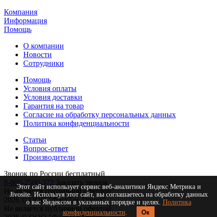
Компания
Информация
Помощь
О компании
Новости
Сотрудники
Помощь
Условия оплаты
Условия доставки
Гарантия на товар
Согласие на обработку персональных данных
Политика конфиденциальности
Статьи
Вопрос-ответ
Производители
Звонок по России бесплатный
8-800-2500-372
Заказать звонок
Этот сайт использует сервис веб-аналитики Яндекс Метрика и
Не является публичной офертой
Jivosite. Используя этот сайт, вы соглашаетесь на обработку данных
2026 © ООО "ФастТех Групп"
о вас Яндексом в указанных порядке и целях.
Политика
Не является публичной офертой
конфиденциальности
.
Ок