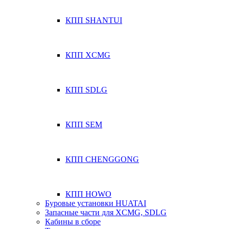
КПП SHANTUI
КПП XCMG
КПП SDLG
КПП SEM
КПП CHENGGONG
КПП HOWO
Буровые установки HUATAI
Запасные части для XCMG, SDLG
Кабины в сборе