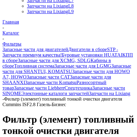
Запчасти на LixiangL7
Запчасти на LixiangL8
Запчасти на LixiangL9
Главная
-
Каталог
-
Фильтры
Запасные части для двигателей
Двигатели в сборе
STP -
Запчасти премиум качества!
Буровые установки HUATAI
КПП
в сборе
Запасные части для XCMG, SDLG
Кабины в
сборе
Топливная система
Запасные части для LGMG
Запасные
части для SHANTUI, KOMATSU
Запасные части для HOWO
A7, HOWO
Запасные части CAT
Запасные части для
SHAANXI
Запасные части Komatsu
Разносортный
товар
Запасные части Liebherr
Спецтехника
Запасные части
SINOME
Электонные каталоги запчастей
Запчасти на Lixiang
-
Фильтр (элемент) топливный тонкой очистки двигателя
Cummins ISF2.8 Газель-Бизнес
Фильтр (элемент) топливный
тонкой очистки двигателя