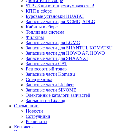
Двигатели в сборе
STP - Запчасти премиум качества!
КПП в сборе
Буровые установки HUATAI
Запасные части для XCMG, SDLG
Кабины в сборе
Топливная система
Фильтры
Запасные части для LGMG
Запасные части для SHANTUI, KOMATSU
Запасные части для HOWO A7, HOWO
Запасные части для SHAANXI
Запасные части CAT
Разносортный товар
Запасные части Komatsu
Спецтехника
Запасные части Liebherr
Запасные части SINOME
Электонные каталоги запчастей
Запчасти на Lixiang
О компании
Новости
Сотрудники
Реквизиты
Контакты