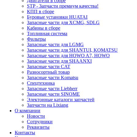
Двигатели в сборе
STP - Запчасти премиум качества!
КПП в сборе
Буровые установки HUATAI
Запасные части для XCMG, SDLG
Кабины в сборе
Топливная система
Фильтры
Запасные части для LGMG
Запасные части для SHANTUI, KOMATSU
Запасные части для HOWO A7, HOWO
Запасные части для SHAANXI
Запасные части CAT
Разносортный товар
Запасные части Komatsu
Спецтехника
Запасные части Liebherr
Запасные части SINOME
Электонные каталоги запчастей
Запчасти на Lixiang
О компании
Новости
Сотрудники
Реквизиты
Контакты