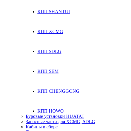
КПП SHANTUI
КПП XCMG
КПП SDLG
КПП SEM
КПП CHENGGONG
КПП HOWO
Буровые установки HUATAI
Запасные части для XCMG, SDLG
Кабины в сборе