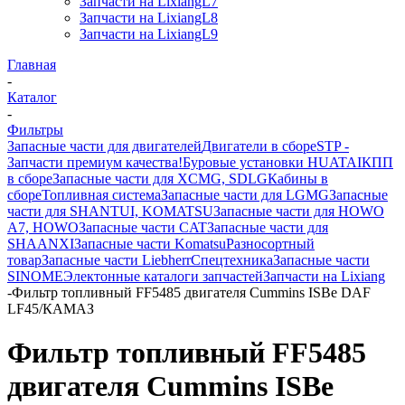
Запчасти на LixiangL7
Запчасти на LixiangL8
Запчасти на LixiangL9
Главная
-
Каталог
-
Фильтры
Запасные части для двигателей
Двигатели в сборе
STP -
Запчасти премиум качества!
Буровые установки HUATAI
КПП
в сборе
Запасные части для XCMG, SDLG
Кабины в
сборе
Топливная система
Запасные части для LGMG
Запасные
части для SHANTUI, KOMATSU
Запасные части для HOWO
A7, HOWO
Запасные части CAT
Запасные части для
SHAANXI
Запасные части Komatsu
Разносортный
товар
Запасные части Liebherr
Спецтехника
Запасные части
SINOME
Электонные каталоги запчастей
Запчасти на Lixiang
-
Фильтр топливный FF5485 двигателя Cummins ISBe DAF
LF45/КАМАЗ
Фильтр топливный FF5485
двигателя Cummins ISBe