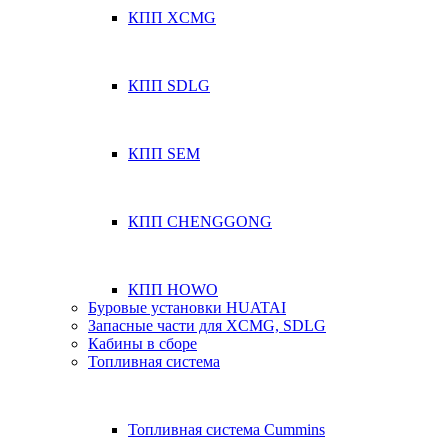
КПП XCMG
КПП SDLG
КПП SEM
КПП CHENGGONG
КПП HOWO
Буровые установки HUATAI
Запасные части для XCMG, SDLG
Кабины в сборе
Топливная система
Топливная система Cummins