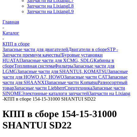
Запчасти на LixiangL7
Запчасти на LixiangL8
Запчасти на LixiangL9
Главная
-
Каталог
-
КПП в сборе
Запасные части для двигателей
Двигатели в сборе
STP -
Запчасти премиум качества!
Буровые установки
HUATAI
Запасные части для XCMG, SDLG
Кабины в
сборе
Топливная система
Фильтры
Запасные части для
LGMG
Запасные части для SHANTUI, KOMATSU
Запасные
части для HOWO A7, HOWO
Запасные части CAT
Запасные
части для SHAANXI
Запасные части Komatsu
Разносортный
товар
Запасные части Liebherr
Спецтехника
Запасные части
SINOME
Электонные каталоги запчастей
Запчасти на Lixiang
-
КПП в сборе 154-15-31000 SHANTUI SD22
КПП в сборе 154-15-31000
SHANTUI SD22