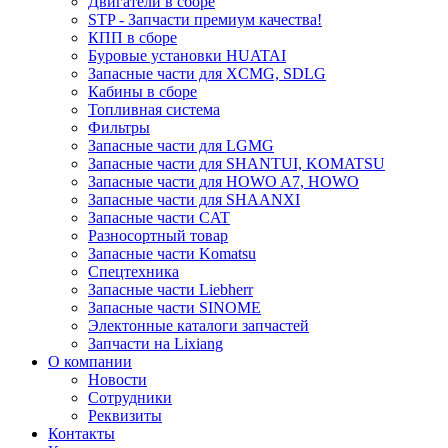
Двигатели в сборе
STP - Запчасти премиум качества!
КПП в сборе
Буровые установки HUATAI
Запасные части для XCMG, SDLG
Кабины в сборе
Топливная система
Фильтры
Запасные части для LGMG
Запасные части для SHANTUI, KOMATSU
Запасные части для HOWO A7, HOWO
Запасные части для SHAANXI
Запасные части CAT
Разносортный товар
Запасные части Komatsu
Спецтехника
Запасные части Liebherr
Запасные части SINOME
Электонные каталоги запчастей
Запчасти на Lixiang
О компании
Новости
Сотрудники
Реквизиты
Контакты