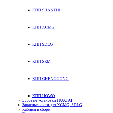
КПП SHANTUI
КПП XCMG
КПП SDLG
КПП SEM
КПП CHENGGONG
КПП HOWO
Буровые установки HUATAI
Запасные части для XCMG, SDLG
Кабины в сборе