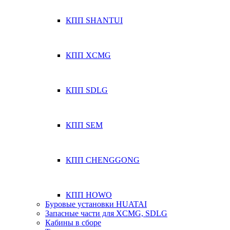
КПП SHANTUI
КПП XCMG
КПП SDLG
КПП SEM
КПП CHENGGONG
КПП HOWO
Буровые установки HUATAI
Запасные части для XCMG, SDLG
Кабины в сборе