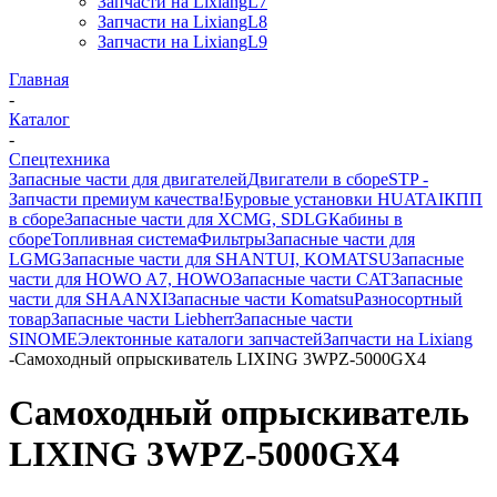
Запчасти на LixiangL7
Запчасти на LixiangL8
Запчасти на LixiangL9
Главная
-
Каталог
-
Спецтехника
Запасные части для двигателей
Двигатели в сборе
STP -
Запчасти премиум качества!
Буровые установки HUATAI
КПП
в сборе
Запасные части для XCMG, SDLG
Кабины в
сборе
Топливная система
Фильтры
Запасные части для
LGMG
Запасные части для SHANTUI, KOMATSU
Запасные
части для HOWO A7, HOWO
Запасные части CAT
Запасные
части для SHAANXI
Запасные части Komatsu
Разносортный
товар
Запасные части Liebherr
Запасные части
SINOME
Электонные каталоги запчастей
Запчасти на Lixiang
-
Самоходный опрыскиватель LIXING 3WPZ-5000GX4
Самоходный опрыскиватель
LIXING 3WPZ-5000GX4