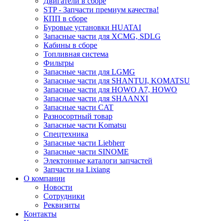
Двигатели в сборе
STP - Запчасти премиум качества!
КПП в сборе
Буровые установки HUATAI
Запасные части для XCMG, SDLG
Кабины в сборе
Топливная система
Фильтры
Запасные части для LGMG
Запасные части для SHANTUI, KOMATSU
Запасные части для HOWO A7, HOWO
Запасные части для SHAANXI
Запасные части CAT
Разносортный товар
Запасные части Komatsu
Спецтехника
Запасные части Liebherr
Запасные части SINOME
Электонные каталоги запчастей
Запчасти на Lixiang
О компании
Новости
Сотрудники
Реквизиты
Контакты