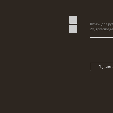
Штырь для рул
2м, грузоподъе
Поделит