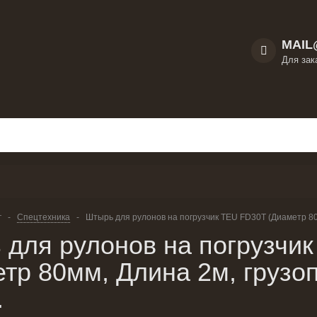
MAIL
Для зак
г
-
Спецтехника
-
Штырь для рулонов на погрузчик TEU FD30T (Диаметр 80
 для рулонов на погрузчи
етр 80мм, Длина 2м, груз
.