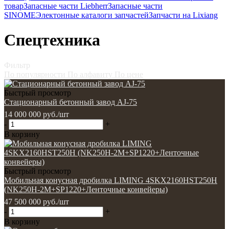
товар
Запасные части Liebherr
Запасные части
SINOME
Электонные каталоги запчастей
Запчасти на Lixiang
Спецтехника
Фильтр
По популярности
По алфавиту
По цене
Быстрый просмотр
Стационарный бетонный завод AJ-75
14 000 000
руб.
/шт
-
+
В корзину
Быстрый просмотр
Мобильная конусная дробилка LIMING 4SKX2160HST250H
(NK250H-2M+SP1220+Ленточные конвейеры)
47 500 000
руб.
/шт
-
+
В корзину