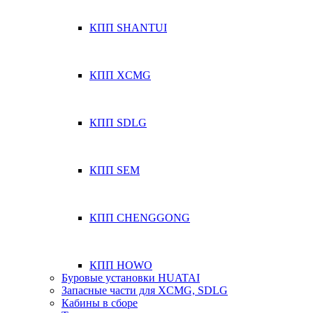
КПП SHANTUI
КПП XCMG
КПП SDLG
КПП SEM
КПП CHENGGONG
КПП HOWO
Буровые установки HUATAI
Запасные части для XCMG, SDLG
Кабины в сборе