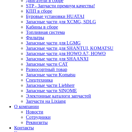
Двигатели в сборе
STP - Запчасти премиум качества!
КПП в сборе
Буровые установки HUATAI
Запасные части для XCMG, SDLG
Кабины в сборе
Топливная система
Фильтры
Запасные части для LGMG
Запасные части для SHANTUI, KOMATSU
Запасные части для HOWO A7, HOWO
Запасные части для SHAANXI
Запасные части CAT
Разносортный товар
Запасные части Komatsu
Спецтехника
Запасные части Liebherr
Запасные части SINOME
Электонные каталоги запчастей
Запчасти на Lixiang
О компании
Новости
Сотрудники
Реквизиты
Контакты