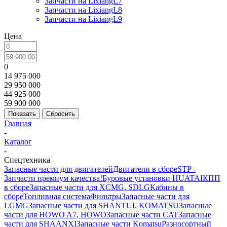
Запчасти на LixiangL7
Запчасти на LixiangL8
Запчасти на LixiangL9
Цена
0
14 975 000
29 950 000
44 925 000
59 900 000
Сбросить
Главная
-
Каталог
-
Спецтехника
Запасные части для двигателей
Двигатели в сборе
STP -
Запчасти премиум качества!
Буровые установки HUATAI
КПП
в сборе
Запасные части для XCMG, SDLG
Кабины в
сборе
Топливная система
Фильтры
Запасные части для
LGMG
Запасные части для SHANTUI, KOMATSU
Запасные
части для HOWO A7, HOWO
Запасные части CAT
Запасные
части для SHAANXI
Запасные части Komatsu
Разносортный