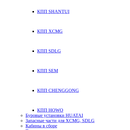
КПП SHANTUI
КПП XCMG
КПП SDLG
КПП SEM
КПП CHENGGONG
КПП HOWO
Буровые установки HUATAI
Запасные части для XCMG, SDLG
Кабины в сборе