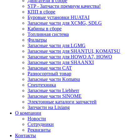
Двигатели в сборе
STP - Запчасти премиум качества!
КПП в сборе
Буровые установки HUATAI
Запасные части для XCMG, SDLG
Кабины в сборе
Топливная система
Фильтры
Запасные части для LGMG
Запасные части для SHANTUI, KOMATSU
Запасные части для HOWO A7, HOWO
Запасные части для SHAANXI
Запасные части CAT
Разносортный товар
Запасные части Komatsu
Спецтехника
Запасные части Liebherr
Запасные части SINOME
Электонные каталоги запчастей
Запчасти на Lixiang
О компании
Новости
Сотрудники
Реквизиты
Контакты