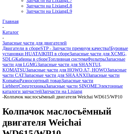
Запчасти на LixiangL7
Запчасти на LixiangL8
Запчасти на LixiangL9
Главная
-
Каталог
-
Запасные части для двигателей
Двигатели в сборе
STP - Запчасти премиум качества!
Буровые
установки HUATAI
КПП в сборе
Запасные части для XCMG,
SDLG
Кабины в сборе
Топливная система
Фильтры
Запасные
части для LGMG
Запасные части для SHANTUI,
KOMATSU
Запасные части для HOWO A7, HOWO
Запасные
части CAT
Запасные части для SHAANXI
Запасные части
Komatsu
Разносортный товар
Запасные части
Liebherr
Спецтехника
Запасные части SINOME
Электонные
каталоги запчастей
Запчасти на Lixiang
-
Колпачок маслосъёмный двигателя Weichai WD615/WP10
Колпачок маслосъёмный
двигателя Weichai
WD615/WP10