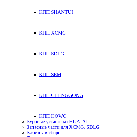
КПП SHANTUI
КПП XCMG
КПП SDLG
КПП SEM
КПП CHENGGONG
КПП HOWO
Буровые установки HUATAI
Запасные части для XCMG, SDLG
Кабины в сборе