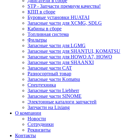
Двигатели в сборе
STP - Запчасти премиум качества!
КПП в сборе
Буровые установки HUATAI
Запасные части для XCMG, SDLG
Кабины в сборе
Топливная система
Фильтры
Запасные части для LGMG
Запасные части для SHANTUI, KOMATSU
Запасные части для HOWO A7, HOWO
Запасные части для SHAANXI
Запасные части CAT
Разносортный товар
Запасные части Komatsu
Спецтехника
Запасные части Liebherr
Запасные части SINOME
Электонные каталоги запчастей
Запчасти на Lixiang
О компании
Новости
Сотрудники
Реквизиты
Контакты