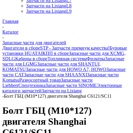
Запчасти на LixiangL7
Запчасти на LixiangL8
Запчасти на LixiangL9
Главная
-
Каталог
-
Запасные части для двигателей
Двигатели в сборе
STP - Запчасти премиум качества!
Буровые
установки HUATAI
КПП в сборе
Запасные части для XCMG,
SDLG
Кабины в сборе
Топливная система
Фильтры
Запасные
части для LGMG
Запасные части для SHANTUI,
KOMATSU
Запасные части для HOWO A7, HOWO
Запасные
части CAT
Запасные части для SHAANXI
Запасные части
Komatsu
Разносортный товар
Запасные части
Liebherr
Спецтехника
Запасные части SINOME
Электонные
каталоги запчастей
Запчасти на Lixiang
-
Болт ГБЦ (M10*127) двигателя Shanghai C6121/SC11
Болт ГБЦ (M10*127)
двигателя Shanghai
C6121/SC11