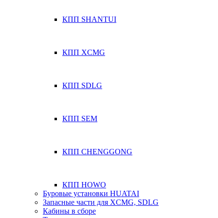
КПП SHANTUI
КПП XCMG
КПП SDLG
КПП SEM
КПП CHENGGONG
КПП HOWO
Буровые установки HUATAI
Запасные части для XCMG, SDLG
Кабины в сборе