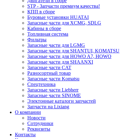
Двигатели в сборе
STP - Запчасти премиум качества!
КПП в сборе
Буровые установки HUATAI
Запасные части для XCMG, SDLG
Кабины в сборе
Топливная система
Фильтры
Запасные части для LGMG
Запасные части для SHANTUI, KOMATSU
Запасные части для HOWO A7, HOWO
Запасные части для SHAANXI
Запасные части CAT
Разносортный товар
Запасные части Komatsu
Спецтехника
Запасные части Liebherr
Запасные части SINOME
Электонные каталоги запчастей
Запчасти на Lixiang
О компании
Новости
Сотрудники
Реквизиты
Контакты