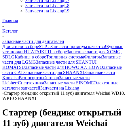
Запчасти на LixiangL7
Запчасти на LixiangL8
Запчасти на LixiangL9
Главная
-
Каталог
-
Запасные части для двигателей
Двигатели в сборе
STP - Запчасти премиум качества!
Буровые
установки HUATAI
КПП в сборе
Запасные части для XCMG,
SDLG
Кабины в сборе
Топливная система
Фильтры
Запасные
части для LGMG
Запасные части для SHANTUI,
KOMATSU
Запасные части для HOWO A7, HOWO
Запасные
части CAT
Запасные части для SHAANXI
Запасные части
Komatsu
Разносортный товар
Запасные части
Liebherr
Спецтехника
Запасные части SINOME
Электонные
каталоги запчастей
Запчасти на Lixiang
-
Стартер (бендикс открытый 11 зуб) двигателя Weichai WD10,
WP10 SHAANXI
Стартер (бендикс открытый
11 зуб) двигателя Weichai