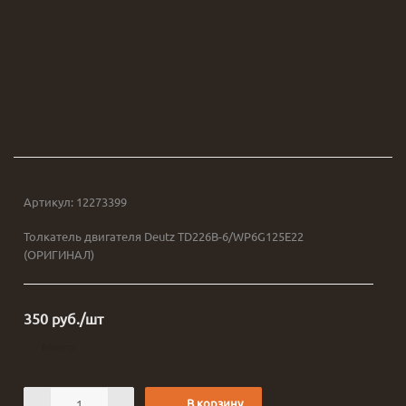
Артикул:
12273399
Толкатель двигателя Deutz TD226B-6/WP6G125E22
(ОРИГИНАЛ)
350
руб.
/шт
Много
В корзину