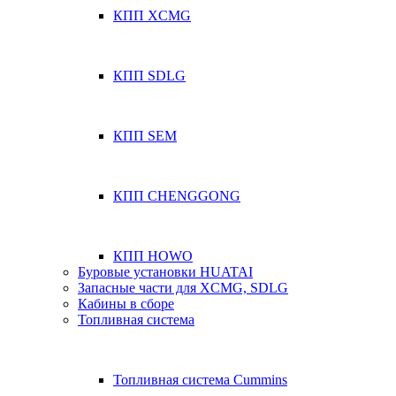
КПП XCMG
КПП SDLG
КПП SEM
КПП CHENGGONG
КПП HOWO
Буровые установки HUATAI
Запасные части для XCMG, SDLG
Кабины в сборе
Топливная система
Топливная система Cummins