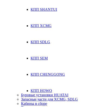
КПП SHANTUI
КПП XCMG
КПП SDLG
КПП SEM
КПП CHENGGONG
КПП HOWO
Буровые установки HUATAI
Запасные части для XCMG, SDLG
Кабины в сборе