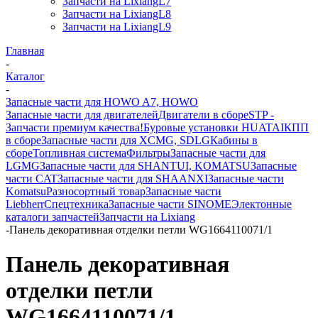
Запчасти на LixiangL7
Запчасти на LixiangL8
Запчасти на LixiangL9
Главная
-
Каталог
-
Запасные части для HOWO A7, HOWO
Запасные части для двигателей
Двигатели в сборе
STP -
Запчасти премиум качества!
Буровые установки HUATAI
КПП
в сборе
Запасные части для XCMG, SDLG
Кабины в
сборе
Топливная система
Фильтры
Запасные части для
LGMG
Запасные части для SHANTUI, KOMATSU
Запасные
части CAT
Запасные части для SHAANXI
Запасные части
Komatsu
Разносортный товар
Запасные части
Liebherr
Спецтехника
Запасные части SINOME
Электонные
каталоги запчастей
Запчасти на Lixiang
-
Панель декоративная отделки петли WG1664110071/1
Панель декоративная
отделки петли
WG1664110071/1