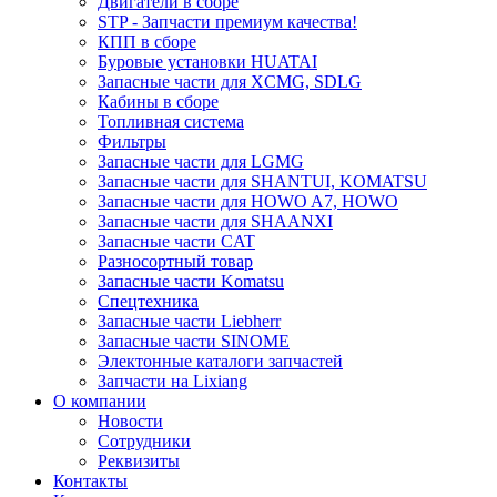
Двигатели в сборе
STP - Запчасти премиум качества!
КПП в сборе
Буровые установки HUATAI
Запасные части для XCMG, SDLG
Кабины в сборе
Топливная система
Фильтры
Запасные части для LGMG
Запасные части для SHANTUI, KOMATSU
Запасные части для HOWO A7, HOWO
Запасные части для SHAANXI
Запасные части CAT
Разносортный товар
Запасные части Komatsu
Спецтехника
Запасные части Liebherr
Запасные части SINOME
Электонные каталоги запчастей
Запчасти на Lixiang
О компании
Новости
Сотрудники
Реквизиты
Контакты