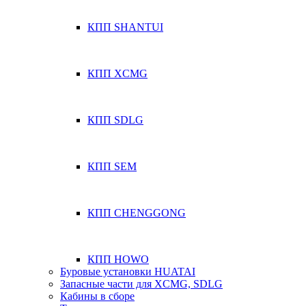
КПП SHANTUI
КПП XCMG
КПП SDLG
КПП SEM
КПП CHENGGONG
КПП HOWO
Буровые установки HUATAI
Запасные части для XCMG, SDLG
Кабины в сборе