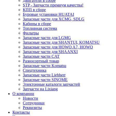
Двигатели в сборе
STP - Запчасти премиум качества!
КПП в сборе
Буровые установки HUATAI
Запасные части для XCMG, SDLG
Кабины в сборе
Топливная система
Фильтры
Запасные части для LGMG
Запасные части для SHANTUI, KOMATSU
Запасные части для HOWO A7, HOWO
Запасные части для SHAANXI
Запасные части CAT
Разносортный товар
Запасные части Komatsu
Спецтехника
Запасные части Liebherr
Запасные части SINOME
Электонные каталоги запчастей
Запчасти на Lixiang
О компании
Новости
Сотрудники
Реквизиты
Контакты