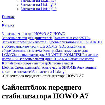
Запчасти на LixiangL7
Запчасти на LixiangL8
Запчасти на LixiangL9
Главная
-
Каталог
-
Запасные части для HOWO A7, HOWO
Запасные части для двигателей
Двигатели в сборе
STP -
Запчасти премиум качества!
Буровые установки HUATAI
КПП
в сборе
Запасные части для XCMG, SDLG
Кабины в
сборе
Топливная система
Фильтры
Запасные части для
LGMG
Запасные части для SHANTUI, KOMATSU
Запасные
части CAT
Запасные части для SHAANXI
Запасные части
Komatsu
Разносортный товар
Запасные части
Liebherr
Спецтехника
Запасные части SINOME
Электонные
каталоги запчастей
Запчасти на Lixiang
-
Сайлентблок переднего стабилизатора HOWO A7
Сайлентблок переднего
стабилизатора HOWO A7