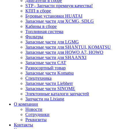
Двигатели в сборе
STP - Запчасти премиум качества!
КПП в сборе
Буровые установки HUATAI
Запасные части для XCMG, SDLG
Кабины в сборе
Топливная система
Фильтры
Запасные части для LGMG
Запасные части для SHANTUI, KOMATSU
Запасные части для HOWO A7, HOWO
Запасные части для SHAANXI
Запасные части CAT
Разносортный товар
Запасные части Komatsu
Спецтехника
Запасные части Liebherr
Запасные части SINOME
Электонные каталоги запчастей
Запчасти на Lixiang
О компании
Новости
Сотрудники
Реквизиты
Контакты