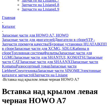
Запчасти на LixiangL7
Запчасти на LixiangL8
Запчасти на LixiangL9
Главная
-
Каталог
-
Запасные части для HOWO A7, HOWO
Запасные части для двигателей
Двигатели в сборе
STP -
Запчасти премиум качества!
Буровые установки HUATAI
КПП
в сборе
Запасные части для XCMG, SDLG
Кабины в
сборе
Топливная система
Фильтры
Запасные части для
LGMG
Запасные части для SHANTUI, KOMATSU
Запасные
части CAT
Запасные части для SHAANXI
Запасные части
Komatsu
Разносортный товар
Запасные части
Liebherr
Спецтехника
Запасные части SINOME
Электонные
каталоги запчастей
Запчасти на Lixiang
-
Вставка над крылом левая черная HOWO A7
Вставка над крылом левая
черная HOWO A7