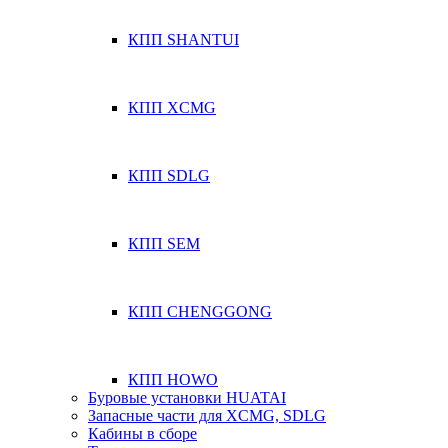
КПП SHANTUI
КПП XCMG
КПП SDLG
КПП SEM
КПП CHENGGONG
КПП HOWO
Буровые установки HUATAI
Запасные части для XCMG, SDLG
Кабины в сборе