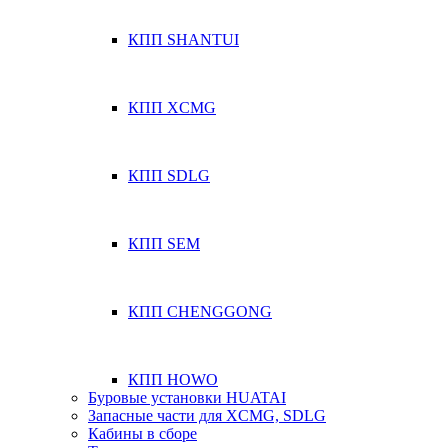
КПП SHANTUI
КПП XCMG
КПП SDLG
КПП SEM
КПП CHENGGONG
КПП HOWO
Буровые установки HUATAI
Запасные части для XCMG, SDLG
Кабины в сборе