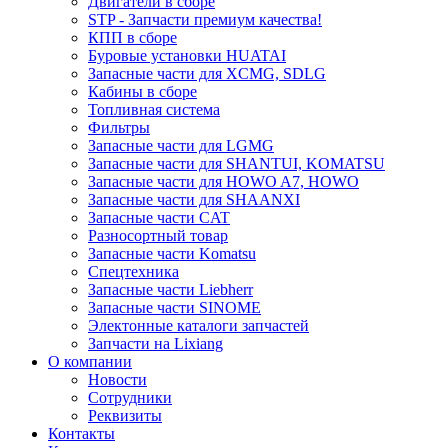
Двигатели в сборе
STP - Запчасти премиум качества!
КПП в сборе
Буровые установки HUATAI
Запасные части для XCMG, SDLG
Кабины в сборе
Топливная система
Фильтры
Запасные части для LGMG
Запасные части для SHANTUI, KOMATSU
Запасные части для HOWO A7, HOWO
Запасные части для SHAANXI
Запасные части CAT
Разносортный товар
Запасные части Komatsu
Спецтехника
Запасные части Liebherr
Запасные части SINOME
Электонные каталоги запчастей
Запчасти на Lixiang
О компании
Новости
Сотрудники
Реквизиты
Контакты