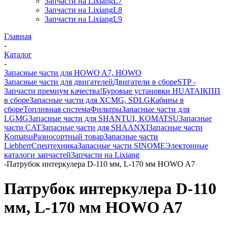
Запчасти на LixiangL7
Запчасти на LixiangL8
Запчасти на LixiangL9
Главная
-
Каталог
-
Запасные части для HOWO A7, HOWO
Запасные части для двигателей
Двигатели в сборе
STP -
Запчасти премиум качества!
Буровые установки HUATAI
КПП
в сборе
Запасные части для XCMG, SDLG
Кабины в
сборе
Топливная система
Фильтры
Запасные части для
LGMG
Запасные части для SHANTUI, KOMATSU
Запасные
части CAT
Запасные части для SHAANXI
Запасные части
Komatsu
Разносортный товар
Запасные части
Liebherr
Спецтехника
Запасные части SINOME
Электонные
каталоги запчастей
Запчасти на Lixiang
-
Патрубок интеркулера D-110 мм, L-170 мм HOWO A7
Патрубок интеркулера D-110
мм, L-170 мм HOWO A7