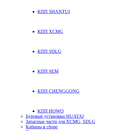
КПП SHANTUI
КПП XCMG
КПП SDLG
КПП SEM
КПП CHENGGONG
КПП HOWO
Буровые установки HUATAI
Запасные части для XCMG, SDLG
Кабины в сборе