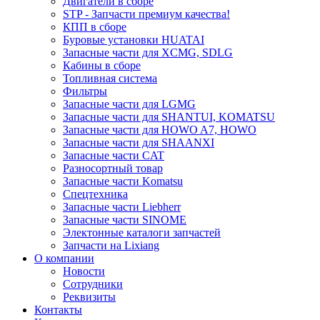
Двигатели в сборе
STP - Запчасти премиум качества!
КПП в сборе
Буровые установки HUATAI
Запасные части для XCMG, SDLG
Кабины в сборе
Топливная система
Фильтры
Запасные части для LGMG
Запасные части для SHANTUI, KOMATSU
Запасные части для HOWO A7, HOWO
Запасные части для SHAANXI
Запасные части CAT
Разносортный товар
Запасные части Komatsu
Спецтехника
Запасные части Liebherr
Запасные части SINOME
Электонные каталоги запчастей
Запчасти на Lixiang
О компании
Новости
Сотрудники
Реквизиты
Контакты