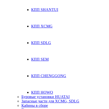
КПП SHANTUI
КПП XCMG
КПП SDLG
КПП SEM
КПП CHENGGONG
КПП HOWO
Буровые установки HUATAI
Запасные части для XCMG, SDLG
Кабины в сборе