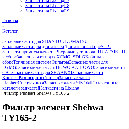
Запчасти на LixiangL7
Запчасти на LixiangL8
Запчасти на LixiangL9
Главная
-
Каталог
-
Запасные части для SHANTUI, KOMATSU
Запасные части для двигателей
Двигатели в сборе
STP -
Запчасти премиум качества!
Буровые установки HUATAI
КПП
в сборе
Запасные части для XCMG, SDLG
Кабины в
сборе
Топливная система
Фильтры
Запасные части для
LGMG
Запасные части для HOWO A7, HOWO
Запасные части
CAT
Запасные части для SHAANXI
Запасные части
Komatsu
Разносортный товар
Запасные части
Liebherr
Спецтехника
Запасные части SINOME
Электонные
каталоги запчастей
Запчасти на Lixiang
-
Фильтр элемент Shehwa TY165-2
Фильтр элемент Shehwa
TY165-2