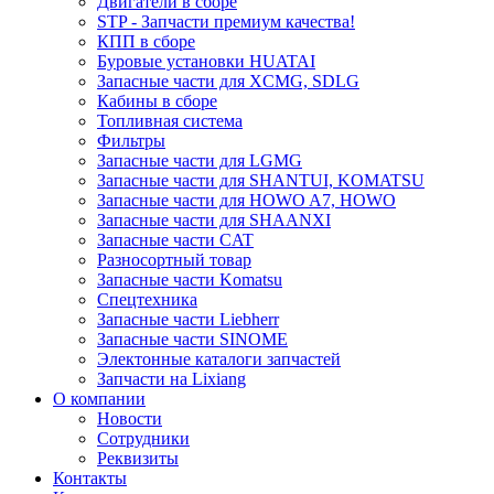
Двигатели в сборе
STP - Запчасти премиум качества!
КПП в сборе
Буровые установки HUATAI
Запасные части для XCMG, SDLG
Кабины в сборе
Топливная система
Фильтры
Запасные части для LGMG
Запасные части для SHANTUI, KOMATSU
Запасные части для HOWO A7, HOWO
Запасные части для SHAANXI
Запасные части CAT
Разносортный товар
Запасные части Komatsu
Спецтехника
Запасные части Liebherr
Запасные части SINOME
Электонные каталоги запчастей
Запчасти на Lixiang
О компании
Новости
Сотрудники
Реквизиты
Контакты