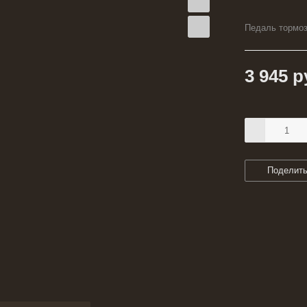
Педаль тормоз
3 945
р
Поделит