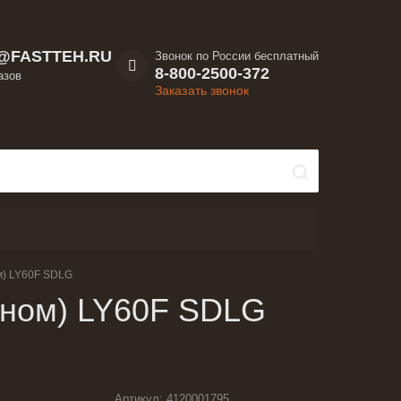
@FASTTEH.RU
Звонок по России бесплатный
8-800-2500-372
азов
Заказать звонок
м) LY60F SDLG
аном) LY60F SDLG
Артикул:
4120001795