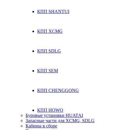
КПП SHANTUI
КПП XCMG
КПП SDLG
КПП SEM
КПП CHENGGONG
КПП HOWO
Буровые установки HUATAI
Запасные части для XCMG, SDLG
Кабины в сборе