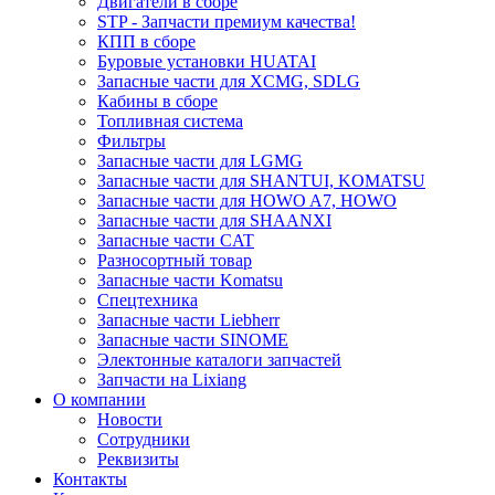
Двигатели в сборе
STP - Запчасти премиум качества!
КПП в сборе
Буровые установки HUATAI
Запасные части для XCMG, SDLG
Кабины в сборе
Топливная система
Фильтры
Запасные части для LGMG
Запасные части для SHANTUI, KOMATSU
Запасные части для HOWO A7, HOWO
Запасные части для SHAANXI
Запасные части CAT
Разносортный товар
Запасные части Komatsu
Спецтехника
Запасные части Liebherr
Запасные части SINOME
Электонные каталоги запчастей
Запчасти на Lixiang
О компании
Новости
Сотрудники
Реквизиты
Контакты