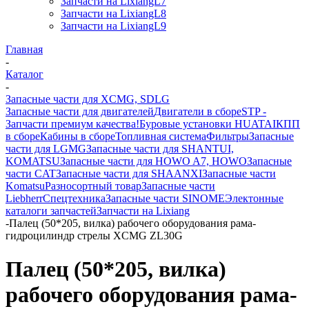
Запчасти на LixiangL7
Запчасти на LixiangL8
Запчасти на LixiangL9
Главная
-
Каталог
-
Запасные части для XCMG, SDLG
Запасные части для двигателей
Двигатели в сборе
STP -
Запчасти премиум качества!
Буровые установки HUATAI
КПП
в сборе
Кабины в сборе
Топливная система
Фильтры
Запасные
части для LGMG
Запасные части для SHANTUI,
KOMATSU
Запасные части для HOWO A7, HOWO
Запасные
части CAT
Запасные части для SHAANXI
Запасные части
Komatsu
Разносортный товар
Запасные части
Liebherr
Спецтехника
Запасные части SINOME
Электонные
каталоги запчастей
Запчасти на Lixiang
-
Палец (50*205, вилка) рабочего оборудования рама-
гидроцилиндр стрелы XCMG ZL30G
Палец (50*205, вилка)
рабочего оборудования рама-