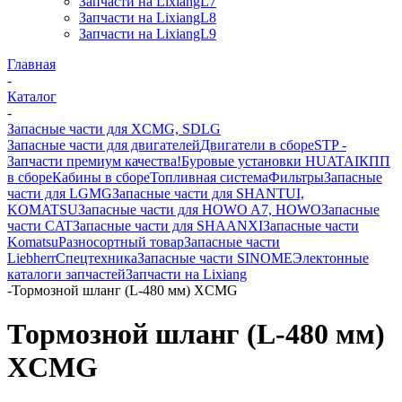
Запчасти на LixiangL7
Запчасти на LixiangL8
Запчасти на LixiangL9
Главная
-
Каталог
-
Запасные части для XCMG, SDLG
Запасные части для двигателей
Двигатели в сборе
STP -
Запчасти премиум качества!
Буровые установки HUATAI
КПП
в сборе
Кабины в сборе
Топливная система
Фильтры
Запасные
части для LGMG
Запасные части для SHANTUI,
KOMATSU
Запасные части для HOWO A7, HOWO
Запасные
части CAT
Запасные части для SHAANXI
Запасные части
Komatsu
Разносортный товар
Запасные части
Liebherr
Спецтехника
Запасные части SINOME
Электонные
каталоги запчастей
Запчасти на Lixiang
-
Тормозной шланг (L-480 мм) XCMG
Тормозной шланг (L-480 мм)
XCMG