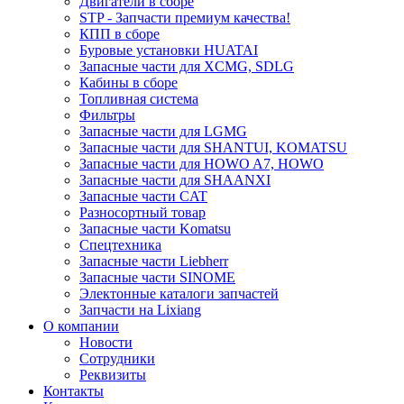
Двигатели в сборе
STP - Запчасти премиум качества!
КПП в сборе
Буровые установки HUATAI
Запасные части для XCMG, SDLG
Кабины в сборе
Топливная система
Фильтры
Запасные части для LGMG
Запасные части для SHANTUI, KOMATSU
Запасные части для HOWO A7, HOWO
Запасные части для SHAANXI
Запасные части CAT
Разносортный товар
Запасные части Komatsu
Спецтехника
Запасные части Liebherr
Запасные части SINOME
Электонные каталоги запчастей
Запчасти на Lixiang
О компании
Новости
Сотрудники
Реквизиты
Контакты