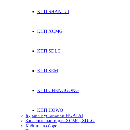
КПП SHANTUI
КПП XCMG
КПП SDLG
КПП SEM
КПП CHENGGONG
КПП HOWO
Буровые установки HUATAI
Запасные части для XCMG, SDLG
Кабины в сборе