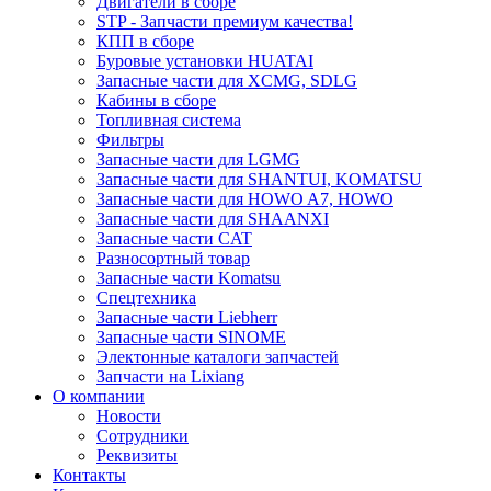
Двигатели в сборе
STP - Запчасти премиум качества!
КПП в сборе
Буровые установки HUATAI
Запасные части для XCMG, SDLG
Кабины в сборе
Топливная система
Фильтры
Запасные части для LGMG
Запасные части для SHANTUI, KOMATSU
Запасные части для HOWO A7, HOWO
Запасные части для SHAANXI
Запасные части CAT
Разносортный товар
Запасные части Komatsu
Спецтехника
Запасные части Liebherr
Запасные части SINOME
Электонные каталоги запчастей
Запчасти на Lixiang
О компании
Новости
Сотрудники
Реквизиты
Контакты