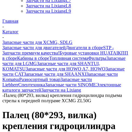
Запчасти на LixiangL7
Запчасти на LixiangL8
Запчасти на LixiangL9
Главная
-
Каталог
-
Запасные части для XCMG, SDLG
Запасные части для двигателей
Двигатели в сборе
STP -
Запчасти премиум качества!
Буровые установки HUATAI
КПП
в сборе
Кабины в сборе
Топливная система
Фильтры
Запасные
части для LGMG
Запасные части для SHANTUI,
KOMATSU
Запасные части для HOWO A7, HOWO
Запасные
части CAT
Запасные части для SHAANXI
Запасные части
Komatsu
Разносортный товар
Запасные части
Liebherr
Спецтехника
Запасные части SINOME
Электонные
каталоги запчастей
Запчасти на Lixiang
-
Палец (80*293, вилка) крепления гидроцилиндра подъема
стрелы к передней полураме XCMG ZL50G
Палец (80*293, вилка)
крепления гидроцилиндра