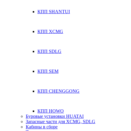
КПП SHANTUI
КПП XCMG
КПП SDLG
КПП SEM
КПП CHENGGONG
КПП HOWO
Буровые установки HUATAI
Запасные части для XCMG, SDLG
Кабины в сборе