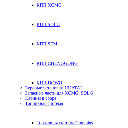
КПП XCMG
КПП SDLG
КПП SEM
КПП CHENGGONG
КПП HOWO
Буровые установки HUATAI
Запасные части для XCMG, SDLG
Кабины в сборе
Топливная система
Топливная система Cummins