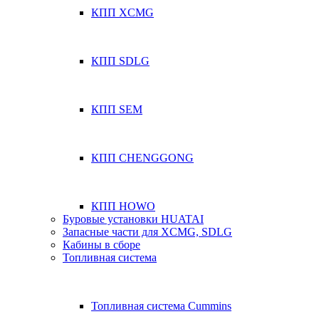
КПП XCMG
КПП SDLG
КПП SEM
КПП CHENGGONG
КПП HOWO
Буровые установки HUATAI
Запасные части для XCMG, SDLG
Кабины в сборе
Топливная система
Топливная система Cummins