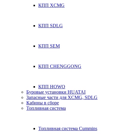
КПП XCMG
КПП SDLG
КПП SEM
КПП CHENGGONG
КПП HOWO
Буровые установки HUATAI
Запасные части для XCMG, SDLG
Кабины в сборе
Топливная система
Топливная система Cummins