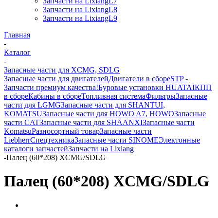
Запчасти на LixiangL7
Запчасти на LixiangL8
Запчасти на LixiangL9
Главная
-
Каталог
-
Запасные части для XCMG, SDLG
Запасные части для двигателей
Двигатели в сборе
STP -
Запчасти премиум качества!
Буровые установки HUATAI
КПП
в сборе
Кабины в сборе
Топливная система
Фильтры
Запасные
части для LGMG
Запасные части для SHANTUI,
KOMATSU
Запасные части для HOWO A7, HOWO
Запасные
части CAT
Запасные части для SHAANXI
Запасные части
Komatsu
Разносортный товар
Запасные части
Liebherr
Спецтехника
Запасные части SINOME
Электонные
каталоги запчастей
Запчасти на Lixiang
-
Палец (60*208) XCMG/SDLG
Палец (60*208) XCMG/SDLG