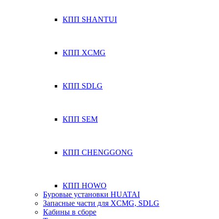
КПП SHANTUI
КПП XCMG
КПП SDLG
КПП SEM
КПП CHENGGONG
КПП HOWO
Буровые установки HUATAI
Запасные части для XCMG, SDLG
Кабины в сборе