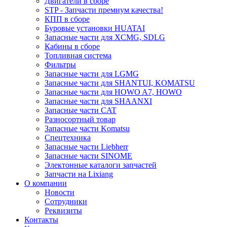
Двигатели в сборе
STP - Запчасти премиум качества!
КПП в сборе
Буровые установки HUATAI
Запасные части для XCMG, SDLG
Кабины в сборе
Топливная система
Фильтры
Запасные части для LGMG
Запасные части для SHANTUI, KOMATSU
Запасные части для HOWO A7, HOWO
Запасные части для SHAANXI
Запасные части CAT
Разносортный товар
Запасные части Komatsu
Спецтехника
Запасные части Liebherr
Запасные части SINOME
Электонные каталоги запчастей
Запчасти на Lixiang
О компании
Новости
Сотрудники
Реквизиты
Контакты