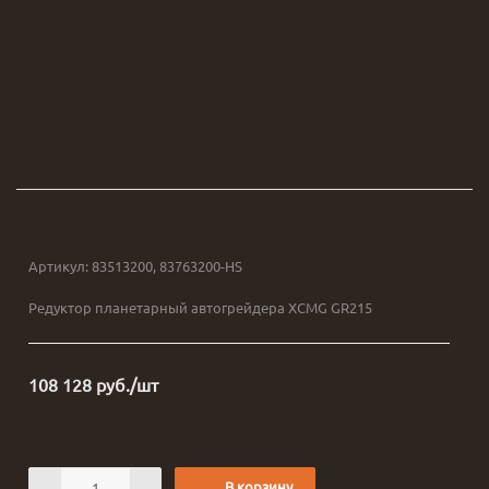
Артикул:
83513200, 83763200-HS
Редуктор планетарный автогрейдера XCMG GR215
108 128
руб.
/шт
В корзину