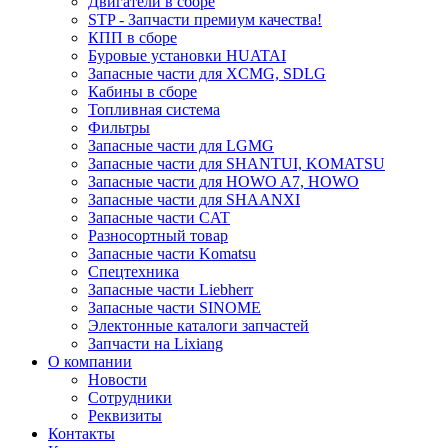
Двигатели в сборе
STP - Запчасти премиум качества!
КПП в сборе
Буровые установки HUATAI
Запасные части для XCMG, SDLG
Кабины в сборе
Топливная система
Фильтры
Запасные части для LGMG
Запасные части для SHANTUI, KOMATSU
Запасные части для HOWO A7, HOWO
Запасные части для SHAANXI
Запасные части CAT
Разносортный товар
Запасные части Komatsu
Спецтехника
Запасные части Liebherr
Запасные части SINOME
Электонные каталоги запчастей
Запчасти на Lixiang
О компании
Новости
Сотрудники
Реквизиты
Контакты