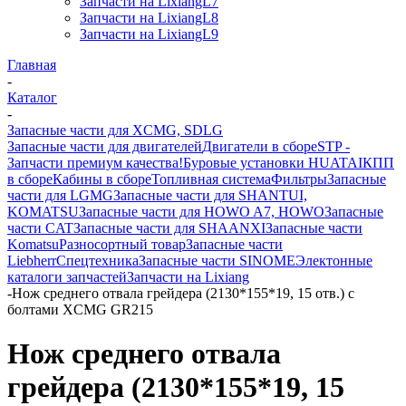
Запчасти на LixiangL7
Запчасти на LixiangL8
Запчасти на LixiangL9
Главная
-
Каталог
-
Запасные части для XCMG, SDLG
Запасные части для двигателей
Двигатели в сборе
STP -
Запчасти премиум качества!
Буровые установки HUATAI
КПП
в сборе
Кабины в сборе
Топливная система
Фильтры
Запасные
части для LGMG
Запасные части для SHANTUI,
KOMATSU
Запасные части для HOWO A7, HOWO
Запасные
части CAT
Запасные части для SHAANXI
Запасные части
Komatsu
Разносортный товар
Запасные части
Liebherr
Спецтехника
Запасные части SINOME
Электонные
каталоги запчастей
Запчасти на Lixiang
-
Нож среднего отвала грейдера (2130*155*19, 15 отв.) с
болтами XCMG GR215
Нож среднего отвала
грейдера (2130*155*19, 15