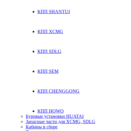
КПП SHANTUI
КПП XCMG
КПП SDLG
КПП SEM
КПП CHENGGONG
КПП HOWO
Буровые установки HUATAI
Запасные части для XCMG, SDLG
Кабины в сборе