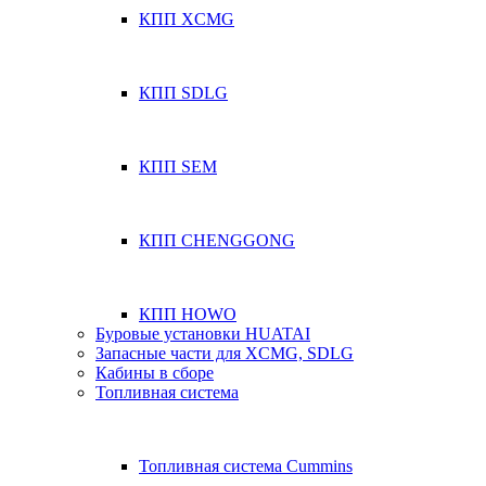
КПП XCMG
КПП SDLG
КПП SEM
КПП CHENGGONG
КПП HOWO
Буровые установки HUATAI
Запасные части для XCMG, SDLG
Кабины в сборе
Топливная система
Топливная система Cummins