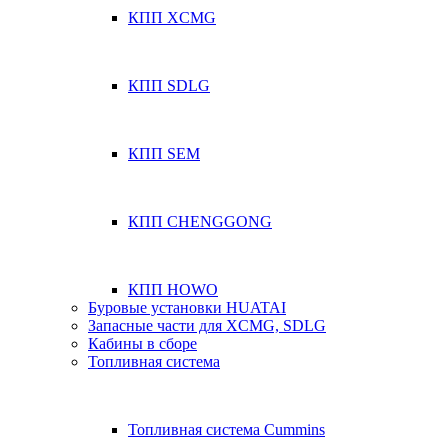
КПП XCMG
КПП SDLG
КПП SEM
КПП CHENGGONG
КПП HOWO
Буровые установки HUATAI
Запасные части для XCMG, SDLG
Кабины в сборе
Топливная система
Топливная система Cummins